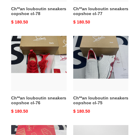
Ch**an louboutin sneakers
Ch**an louboutin sneakers
copshoe cl-78
copshoe cl-77
Original
$ 180.50
Original
$ 180.50
price
price
Ch**an
Ch**an
louboutin
louboutin
sneakers
sneakers
copshoe
copshoe
cl-
cl-
76
75
Ch**an louboutin sneakers
Ch**an louboutin sneakers
copshoe cl-76
copshoe cl-75
Original
$ 180.50
Original
$ 180.50
price
price
Ch**an
Ch**an
louboutin
louboutin