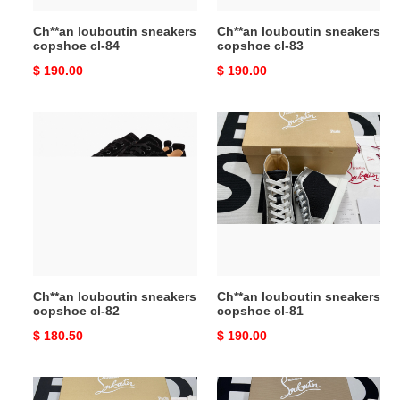
Ch**an louboutin sneakers
Ch**an louboutin sneakers
copshoe cl-84
copshoe cl-83
Original
$ 190.00
Original
$ 190.00
price
price
Ch**an
Ch**an
louboutin
louboutin
sneakers
sneakers
copshoe
copshoe
cl-
cl-
82
81
Ch**an louboutin sneakers
Ch**an louboutin sneakers
copshoe cl-82
copshoe cl-81
Original
$ 180.50
Original
$ 190.00
price
price
Ch**an
Ch**an