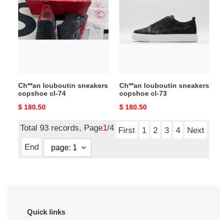
sneakers
sneakers
copshoe
copshoe
cl-
cl-
74
73
Ch**an louboutin sneakers
Ch**an louboutin sneakers
copshoe cl-74
copshoe cl-73
Original
$ 180.50
Original
$ 180.50
price
price
Total 93 records, Page
1
/4
First
1
2
3
4
Next
End
Quick links