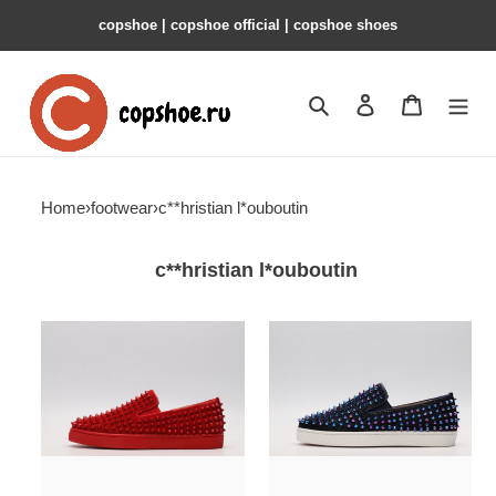
copshoe | copshoe official | copshoe shoes
Search
Contact us
Shopping 
Home
›
footwear
›
c**hristian l*ouboutin
c**hristian l*ouboutin
Ch**an
Ch**an
louboutin
louboutin
sneakers
sneakers
copshoe
copshoe
cl-
cl-
96
95