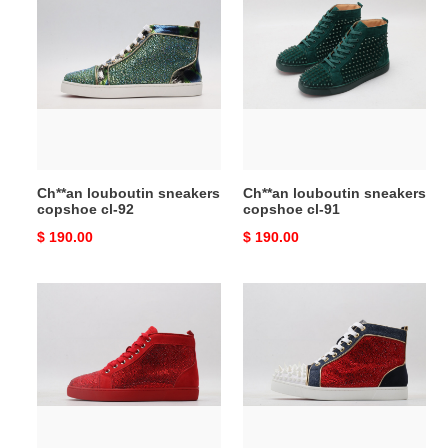
louboutin
louboutin
sneakers
sneakers
copshoe
copshoe
cl-
cl-
92
91
Ch**an louboutin sneakers
Ch**an louboutin sneakers
copshoe cl-92
copshoe cl-91
Original
$ 190.00
Original
$ 190.00
price
price
Ch**an
Ch**an
louboutin
louboutin
sneakers
sneakers
copshoe
copshoe
cl-
cl-
90
89