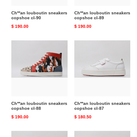
Ch**an louboutin sneakers
Ch**an louboutin sneakers
copshoe cl-90
copshoe cl-89
Original
$ 190.00
Original
$ 190.00
price
price
Ch**an
Ch**an
louboutin
louboutin
sneakers
sneakers
copshoe
copshoe
cl-
cl-
88
87
Ch**an louboutin sneakers
Ch**an louboutin sneakers
copshoe cl-88
copshoe cl-87
Original
$ 190.00
Original
$ 180.50
price
price
Ch**an
Ch**an